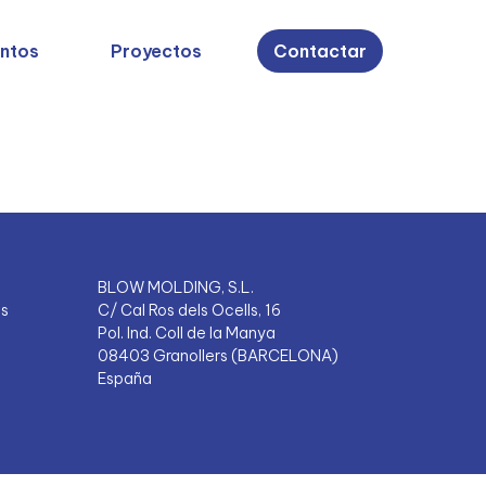
ntos
Proyectos
Contactar
 group ID 7b8acdf5-7652-4518-b7c8-
BLOW MOLDING, S.L.
es
C/ Cal Ros dels Ocells, 16
Pol. Ind. Coll de la Manya
08403 Granollers (BARCELONA)
España