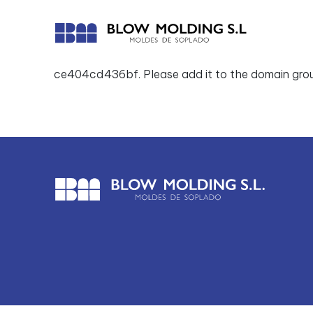
Error: The domain WWW.BLOWMOLDING.ES is not
ce404cd436bf. Please add it to the domain grou