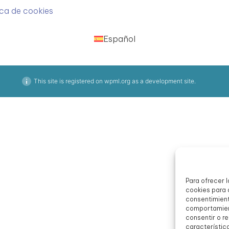
ica de cookies
Español
This site is registered on
wpml.org
as a development site.
Para ofrecer 
cookies para 
consentimient
comportamient
consentir o r
característic