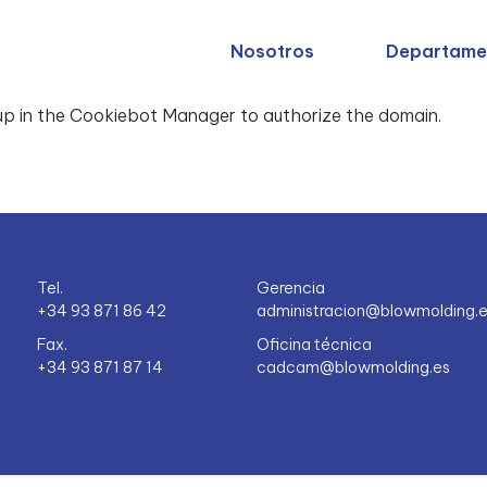
Política de Cookies
Nosotros
Departame
 authorized to show the cookie declaration for domain
p in the Cookiebot Manager to authorize the domain.
Tel.
Gerencia
+34 93 871 86 42
administracion@blowmolding.
Fax.
Oficina técnica
+34 93 871 87 14
cadcam@blowmolding.es